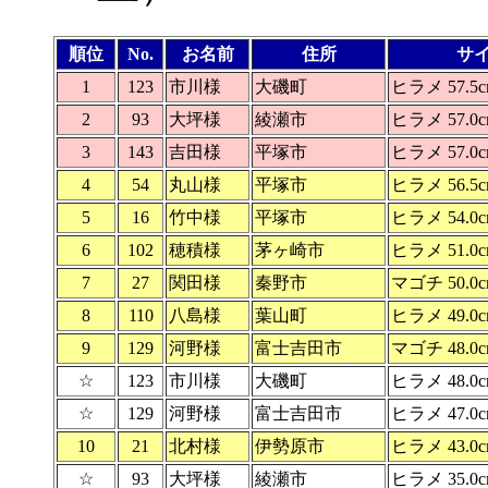
順位
No.
お名前
住所
サ
1
123
市川様
大磯町
ヒラメ 57.5
2
93
大坪様
綾瀬市
ヒラメ 57.0
3
143
吉田様
平塚市
ヒラメ 57.0
4
54
丸山様
平塚市
ヒラメ 56.5
5
16
竹中様
平塚市
ヒラメ 54.0
6
102
穂積様
茅ヶ崎市
ヒラメ 51.0
7
27
関田様
秦野市
マゴチ 50.0
8
110
八島様
葉山町
ヒラメ 49.0
9
129
河野様
富士吉田市
マゴチ 48.0
☆
123
市川様
大磯町
ヒラメ 48.0
☆
129
河野様
富士吉田市
ヒラメ 47.0
10
21
北村様
伊勢原市
ヒラメ 43.0
☆
93
大坪様
綾瀬市
ヒラメ 35.0